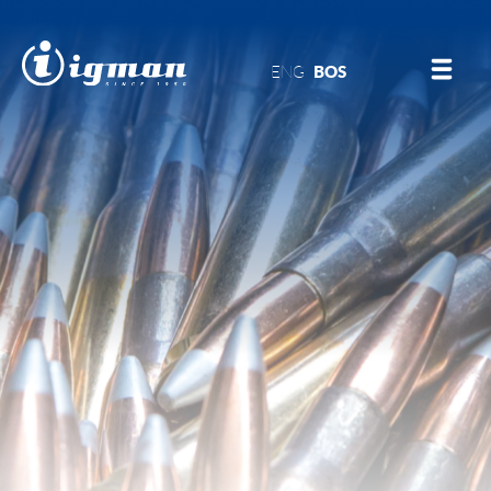
ENG
BOS