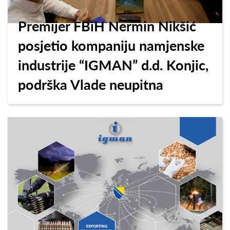
Premijer FBiH Nermin Nikšić
posjetio kompaniju namjenske
industrije “IGMAN” d.d. Konjic,
podrška Vlade neupitna