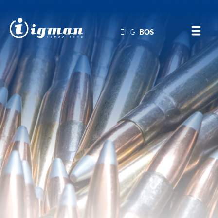
ENG
BOS