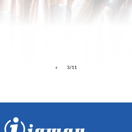
«
3/11