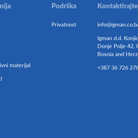
ija
Podrška
Kontaktirajte
Privatnost
info@igman.co.b
i
Igman d.d. Konjic
Donje Polje 42, 
Bosnia and Herz
vni materijal
+387 36 726 27
i