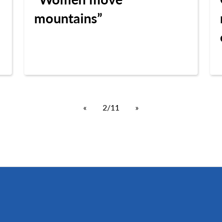
mountains”
«
2/11
»