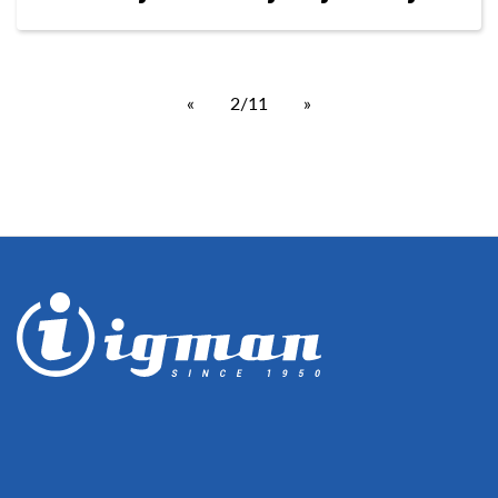
«
2/11
»