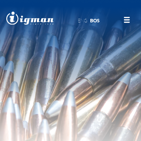
ENG
BOS