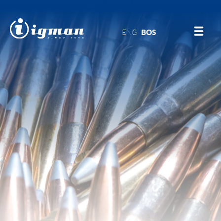
ENG
BOS