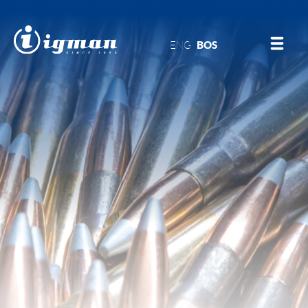
ENG
BOS