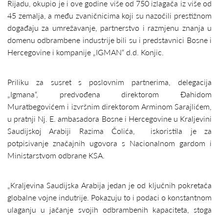
Rijadu, okupio je i ove godine više od 750 izlagača iz više od
45 zemalja, a među zvaničnicima koji su nazočili prestižnom
događaju za umrežavanje, partnerstvo i razmjenu znanja u
domenu odbrambene industrije bili su i predstavnici Bosne i
Hercegovine i kompanije „IGMAN“ d.d. Konjic.
Priliku za susret s poslovnim partnerima, delegacija
„Igmana“, predvođena direktorom Đahidom
Muratbegovićem i izvršnim direktorom Arminom Sarajlićem,
u pratnji Nj. E. ambasadora Bosne i Hercegovine u Kraljevini
Saudijskoj Arabiji Razima Čolića, iskoristila je za
potpisivanje značajnih ugovora s Nacionalnom gardom i
Ministarstvom odbrane KSA.
„Kraljevina Saudijska Arabija jedan je od ključnih pokretača
globalne vojne indutrije. Pokazuju to i podaci o konstantnom
ulaganju u jačanje svojih odbrambenih kapaciteta, stoga